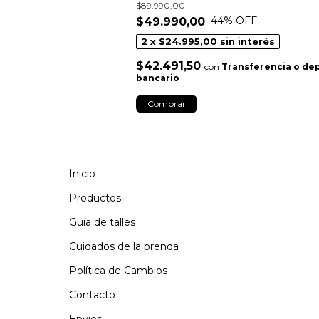
$89.990,00
44
% OFF
$49.990,00
2
x
$24.995,00
sin interés
$42.491,50
con
Transferencia o de
bancario
Comprar
Inicio
Productos
Guía de talles
Cuidados de la prenda
Política de Cambios
Contacto
Envios