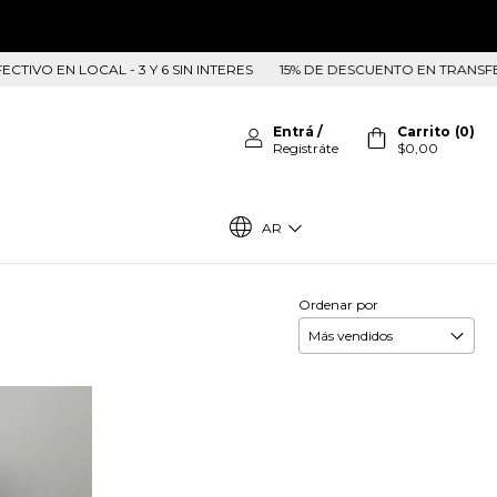
VO EN LOCAL - 3 Y 6 SIN INTERES
15% DE DESCUENTO EN TRANSFERENC
Entrá
/
Carrito
(
0
)
Registráte
$0,00
AR
Ordenar por