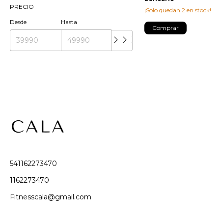
PRECIO
¡Solo quedan
2
en stock!
Desde
Hasta
Comprar
541162273470
1162273470
Fitnesscala@gmail.com