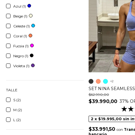
Azul (1)
Beige (1)
Celeste (1)
Coral (1)
Fucsia (1)
Negro (1)
Violeta (1)
+2
SET NINA SEAMLESS
TALLE
$62.990,00
S (2)
37
% O
$39.990,00
M (2)
2
x
$19.995,00
sin i
L (2)
$33.991,50
con
Trans
bancario