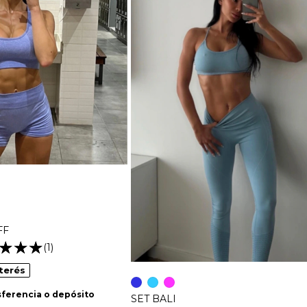
FF
(1)
nterés
ferencia o depósito
SET BALI