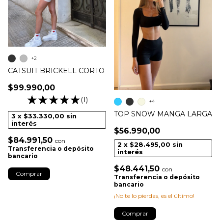
+2
CATSUIT BRICKELL CORTO
$99.990,00
(1)
+4
TOP SNOW MANGA LARGA
3
x
$33.330,00
sin
interés
$56.990,00
$84.991,50
con
2
x
$28.495,00
sin
Transferencia o depósito
interés
bancario
$48.441,50
con
Comprar
Transferencia o depósito
bancario
¡No te lo pierdas, es el último!
Comprar