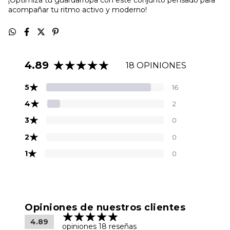
¡Optimizá tu guardarropa con este conjunto pensado para
acompañar tu ritmo activo y moderno!
4.89
18 OPINIONES
★
5
16
★
4
2
★
3
0
★
2
0
★
1
0
Opiniones de nuestros clientes
4.89
opiniones 18 reseñas