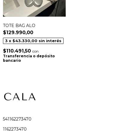
TOTE BAG ALO
$129.990,00
3
x
$43.330,00
sin interés
$110.491,50
con
Transferencia o depósito
bancario
541162273470
1162273470