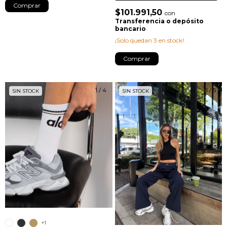
Comprar
$101.991,50
con
Transferencia o depósito
bancario
¡Solo quedan
3
en stock!
Comprar
1
/
4
1
/
5
SIN STOCK
SIN STOCK
+1