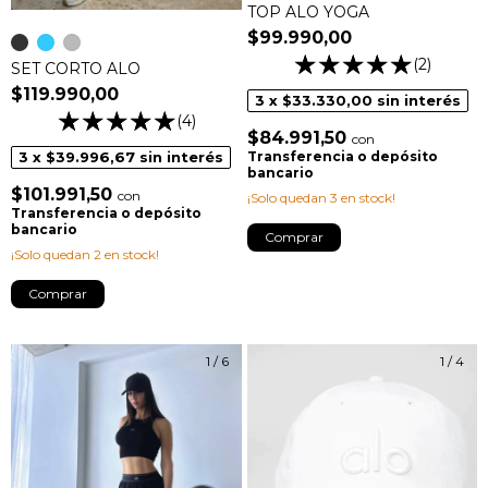
TOP ALO YOGA
$99.990,00
(2)
SET CORTO ALO
$119.990,00
3
x
$33.330,00
sin interés
(4)
$84.991,50
con
3
x
$39.996,67
sin interés
Transferencia o depósito
bancario
$101.991,50
con
¡Solo quedan
3
en stock!
Transferencia o depósito
bancario
Comprar
¡Solo quedan
2
en stock!
Comprar
1
/
6
1
/
4