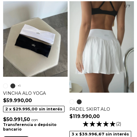
1
/
7
+1
VINCHA ALO YOGA
$59.990,00
PADEL SKIRT ALO
2
x
$29.995,00
sin interés
$119.990,00
$50.991,50
con
(2)
Transferencia o depósito
bancario
3
x
$39.996,67
sin interés