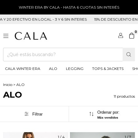
WINTER ERA BY CALA - HASTA 6 CUOTAS SIN INTERÉS
ECTIVO EN LOCAL - 3 Y 6 SIN INTERES
15% DE DESCUENTO EN TRANSFE
0
CALA WINTER ERA
ALO
LEGGING
TOPS & JACKETS
SH
Inicio
>
ALO
ALO
11 productos
Ordenar por:
Filtrar
Más vendidos
1
/
4
1
/
7