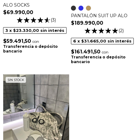
ALO SOCKS
$69.990,00
PANTALÓN SUIT UP ALO
(3)
$189.990,00
3
x
$23.330,00
sin interés
(2)
$59.491,50
6
x
$31.665,00
sin interés
con
Transferencia o depósito
bancario
$161.491,50
con
Transferencia o depósito
bancario
SIN STOCK