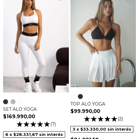
TOP ALO YOGA
SET ALO YOGA
$99.990,00
$169.990,00
(2)
(7)
3
x
$33.330,00
sin interés
6
x
$28.331,67
sin interés