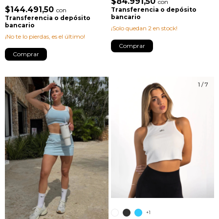
$84.991,50
con
$144.491,50
Transferencia o depósito
con
bancario
Transferencia o depósito
bancario
¡Solo quedan
2
en stock!
¡No te lo pierdas, es el último!
Comprar
Comprar
1
/
7
1
/
7
+1