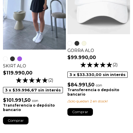
GORRA ALO
$99.990,00
(2)
SKIRT ALO
$119.990,00
3
x
$33.330,00
sin interés
(2)
$84.991,50
con
3
x
$39.996,67
sin interés
Transferencia o depósito
bancario
$101.991,50
con
¡Solo quedan
2
en stock!
Transferencia o depósito
bancario
Comprar
Comprar