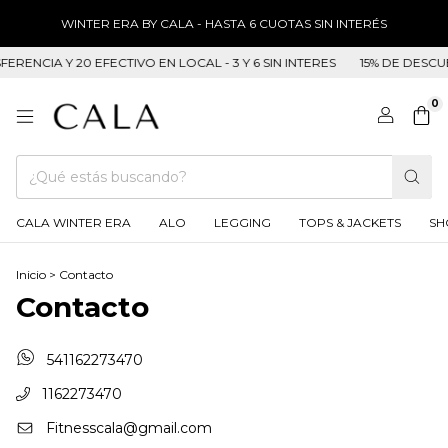
WINTER ERA BY CALA - HASTA 6 CUOTAS SIN INTERÉS
RENCIA Y 20 EFECTIVO EN LOCAL - 3 Y 6 SIN INTERES
15% DE DESCUE
0
CALA WINTER ERA
ALO
LEGGING
TOPS & JACKETS
SH
Inicio
>
Contacto
Contacto
541162273470
1162273470
Fitnesscala@gmail.com