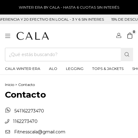
WINTER ERA BY CALA - HASTA 6 CUOTAS SIN INTERÉS
RENCIA Y 20 EFECTIVO EN LOCAL - 3 Y 6 SIN INTERES
15% DE DESCUE
0
CALA WINTER ERA
ALO
LEGGING
TOPS & JACKETS
SH
Inicio
>
Contacto
Contacto
541162273470
1162273470
Fitnesscala@gmail.com