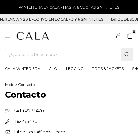
WINTER ERA BY CALA - HASTA 6 CUOTAS SIN INTERÉS
RENCIA Y 20 EFECTIVO EN LOCAL - 3 Y 6 SIN INTERES
15% DE DESCUE
0
CALA WINTER ERA
ALO
LEGGING
TOPS & JACKETS
SH
Inicio
>
Contacto
Contacto
541162273470
1162273470
Fitnesscala@gmail.com