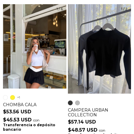
1
/
6
1
/
2
+1
CHOMBA CALA
CAMPERA URBAN
$53.56 USD
COLLECTION
$45.53 USD
con
$57.14 USD
Transferencia o depósito
$48.57 USD
bancario
con