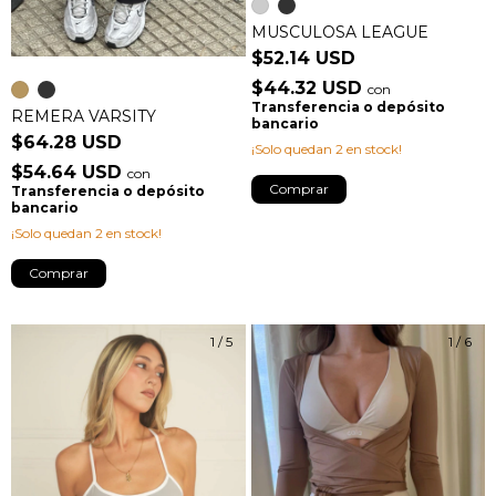
MUSCULOSA LEAGUE
$52.14 USD
$44.32 USD
con
Transferencia o depósito
REMERA VARSITY
bancario
$64.28 USD
¡Solo quedan
2
en stock!
$54.64 USD
con
Comprar
Transferencia o depósito
bancario
¡Solo quedan
2
en stock!
Comprar
1
/
5
1
/
6