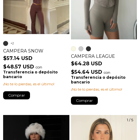
+2
CAMPERA SNOW
CAMPERA LEAGUE
$57.14 USD
$64.28 USD
$48.57 USD
con
$54.64 USD
Transferencia o depósito
con
bancario
Transferencia o depósito
bancario
¡No te lo pierdas, es el último!
¡No te lo pierdas, es el último!
Comprar
Comprar
1
/
6
1
/
5