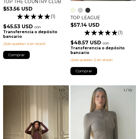
TOP THE COUNTRY CLUB
$53.56 USD
(1)
TOP LEAGUE
$57.14 USD
$45.53 USD
con
Transferencia o depósito
(1)
bancario
$48.57 USD
con
¡Solo quedan
4
en stock!
Transferencia o depósito
bancario
Comprar
¡Solo quedan
2
en stock!
Comprar
1
/
7
1
/
10