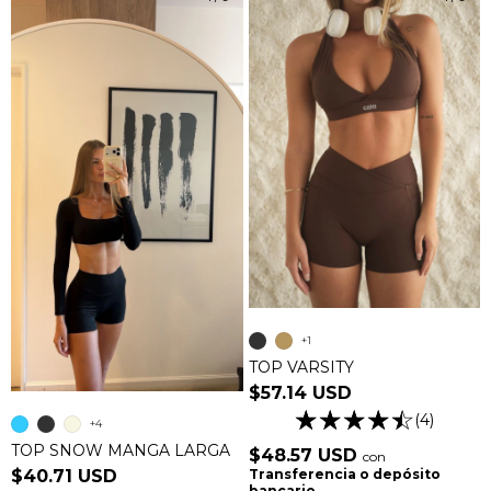
+1
TOP VARSITY
$57.14 USD
(4)
+4
TOP SNOW MANGA LARGA
$48.57 USD
con
Transferencia o depósito
$40.71 USD
bancario