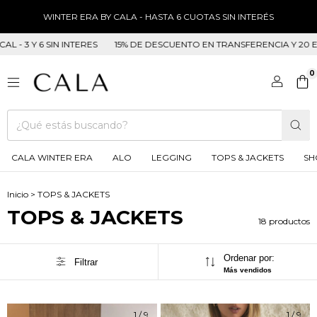
WINTER ERA BY CALA - HASTA 6 CUOTAS SIN INTERÉS
 6 SIN INTERES
15% DE DESCUENTO EN TRANSFERENCIA Y 20 EFECTIVO 
0
CALA WINTER ERA
ALO
LEGGING
TOPS & JACKETS
SH
Inicio
>
TOPS & JACKETS
TOPS & JACKETS
18 productos
Ordenar por:
Filtrar
Más vendidos
1
/
9
1
/
9