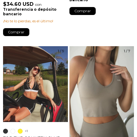
$34.60 USD
con
Transferencia o depósito
Comprar
bancario
¡No te lo pierdas, es el último!
Comprar
1
/
9
1
/
7
+1