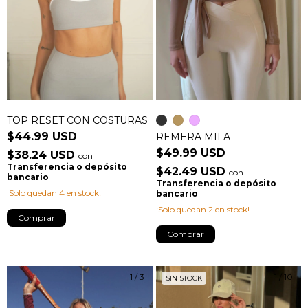
TOP RESET CON COSTURAS
$44.99 USD
REMERA MILA
$49.99 USD
$38.24 USD
con
Transferencia o depósito
$42.49 USD
con
bancario
Transferencia o depósito
¡Solo quedan
4
en stock!
bancario
¡Solo quedan
2
en stock!
Comprar
Comprar
1
/
3
1
/
10
SIN STOCK