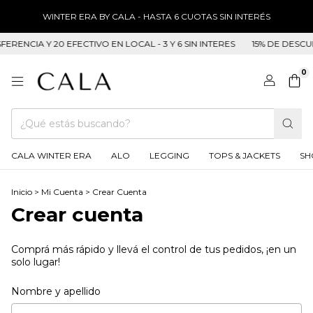
WINTER ERA BY CALA - HASTA 6 CUOTAS SIN INTERÉS
RENCIA Y 20 EFECTIVO EN LOCAL - 3 Y 6 SIN INTERES
15% DE DESCUE
0
CALA WINTER ERA
ALO
LEGGING
TOPS & JACKETS
SH
Inicio
>
Mi Cuenta
>
Crear Cuenta
Crear cuenta
Comprá más rápido y llevá el control de tus pedidos, ¡en un
solo lugar!
Nombre y apellido