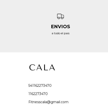
ENVIOS
a todo el pais
541162273470
1162273470
Fitnesscala@gmail.com