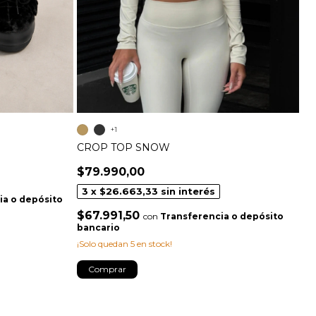
+1
CROP TOP SNOW
G
$79.990,00
$
3
x
$26.663,33
sin interés
ia o depósito
$67.991,50
$
con
Transferencia o depósito
bancario
b
¡Solo quedan
5
en stock!
¡N
Comprar