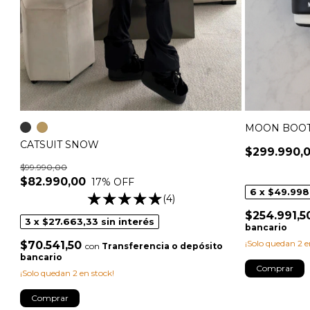
MOON BOOT
CATSUIT SNOW
$299.990,
$99.990,00
$82.990,00
17
% OFF
6
x
$49.998
(4)
$254.991,
3
x
$27.663,33
sin interés
bancario
¡Solo quedan
2
e
$70.541,50
con
Transferencia o depósito
bancario
Comprar
¡Solo quedan
2
en stock!
Comprar