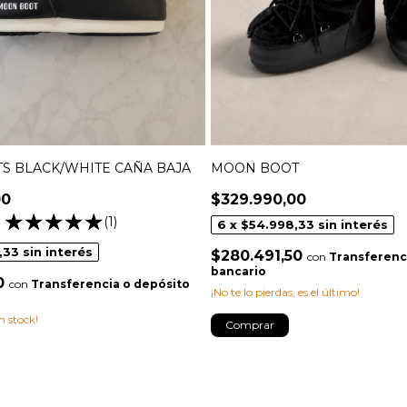
S BLACK/WHITE CAÑA BAJA
MOON BOOT
00
$329.990,00
(1)
6
x
$54.998,33
sin interés
,33
sin interés
$280.491,50
con
Transferenc
bancario
50
con
Transferencia o depósito
¡No te lo pierdas, es el último!
n stock!
Comprar