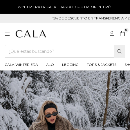
WINTER ERA BY CALA - HASTA 6 CUOTAS SIN INTERÉS
15% DE DESCUENTO EN TRANSFERENCIA Y 20 EFE
0
CALA WINTER ERA
ALO
LEGGING
TOPS & JACKETS
SH