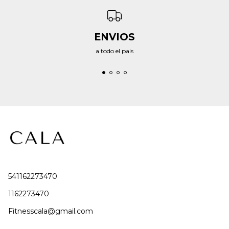
ENVIOS
a todo el pais
541162273470
1162273470
Fitnesscala@gmail.com