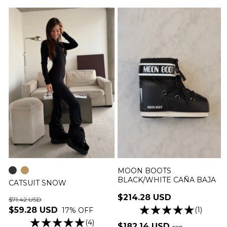
MOON BOOTS
BLACK/WHITE CAÑA BAJA
CATSUIT SNOW
$214.28 USD
$71.42 USD
(1)
$59.28 USD
17
% OFF
(4)
$182.14 USD
con