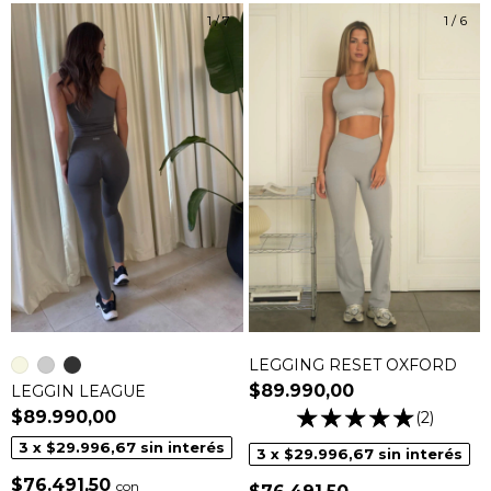
1
/
7
1
/
6
LEGGING RESET OXFORD
$89.990,00
LEGGIN LEAGUE
$89.990,00
(2)
3
x
$29.996,67
sin interés
3
x
$29.996,67
sin interés
$76.491,50
con