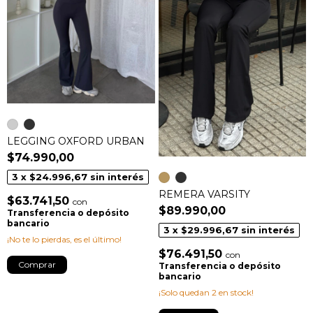
LEGGING OXFORD URBAN
$74.990,00
3
x
$24.996,67
sin interés
REMERA VARSITY
$63.741,50
con
$89.990,00
Transferencia o depósito
bancario
3
x
$29.996,67
sin interés
¡No te lo pierdas, es el último!
$76.491,50
con
Comprar
Transferencia o depósito
bancario
¡Solo quedan
2
en stock!