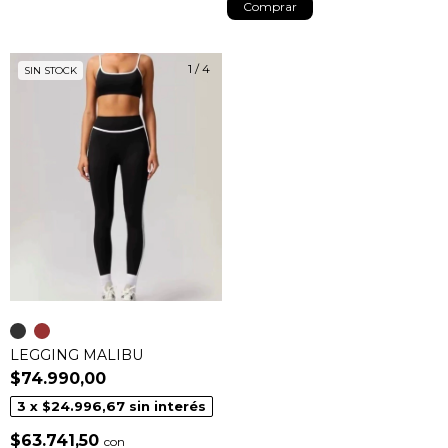
Comprar
1
/
4
SIN STOCK
LEGGING MALIBU
$74.990,00
3
x
$24.996,67
sin interés
$63.741,50
con