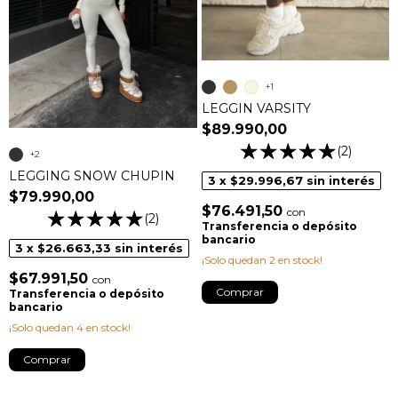
+1
LEGGIN VARSITY
$89.990,00
(2)
+2
LEGGING SNOW CHUPIN
3
x
$29.996,67
sin interés
$79.990,00
$76.491,50
con
(2)
Transferencia o depósito
bancario
3
x
$26.663,33
sin interés
¡Solo quedan
2
en stock!
$67.991,50
con
Comprar
Transferencia o depósito
bancario
¡Solo quedan
4
en stock!
Comprar