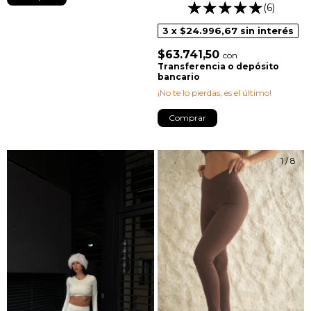
(6)
3
x
$24.996,67
sin interés
$63.741,50
con
Transferencia o depósito
bancario
¡No te lo pierdas, es el último!
Comprar
1
/
7
1
/
8