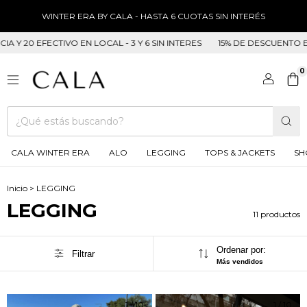
WINTER ERA BY CALA - HASTA 6 CUOTAS SIN INTERÉS
0 EFECTIVO EN LOCAL - 3 Y 6 SIN INTERES
15% DE DESCUENTO EN TRA
0
CALA WINTER ERA
ALO
LEGGING
TOPS & JACKETS
SH
Inicio
>
LEGGING
LEGGING
11 productos
Ordenar por:
Filtrar
Más vendidos
1
/
10
1
/
10