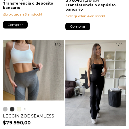
$76.491,50
con
Transferencia o depósito
Transferencia o depósito
bancario
bancario
¡Solo quedan
3
en stock!
¡Solo quedan
4
en stock!
Comprar
Comprar
1
/
5
1
/
4
+1
LEGGIN ZOE SEAMLESS
$79.990,00