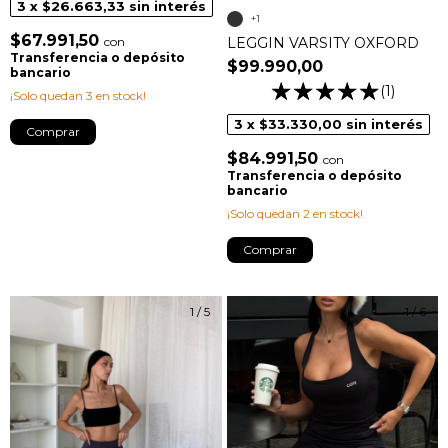
3
x
$26.663,33
sin interés
+1
$67.991,50
con
LEGGIN VARSITY OXFORD
Transferencia o depósito
$99.990,00
bancario
(1)
¡Solo quedan
3
en stock!
3
x
$33.330,00
sin interés
Comprar
$84.991,50
con
Transferencia o depósito
bancario
¡Solo quedan
2
en stock!
Comprar
1
/
5
1
/
6