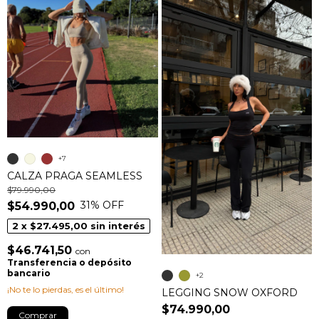
+7
CALZA PRAGA SEAMLESS
$79.990,00
31
% OFF
$54.990,00
2
x
$27.495,00
sin interés
$46.741,50
con
Transferencia o depósito
bancario
+2
¡No te lo pierdas, es el último!
LEGGING SNOW OXFORD
$74.990,00
Comprar