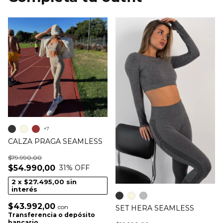
+7
CALZA PRAGA SEAMLESS
$79.990,00
$54.990,00
31
% OFF
2
x
$27.495,00
sin
interés
$43.992,00
con
SET HERA SEAMLESS
Transferencia o depósito
bancario