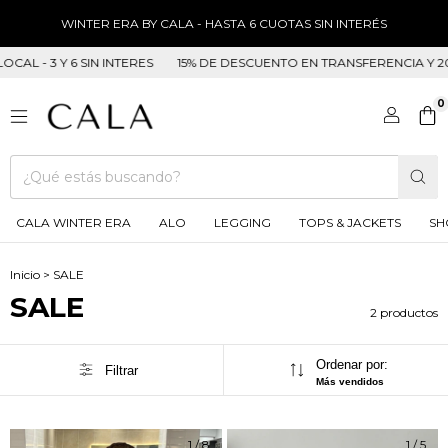
WINTER ERA BY CALA - HASTA 6 CUOTAS SIN INTERÉS
AL - 3 Y 6 SIN INTERES
15% DE DESCUENTO EN TRANSFERENCIA Y 20 E
0
CALA WINTER ERA
ALO
LEGGING
TOPS & JACKETS
SH
Inicio
>
SALE
SALE
2 productos
Ordenar por:
Filtrar
Más vendidos
1
/
8
1
/
5