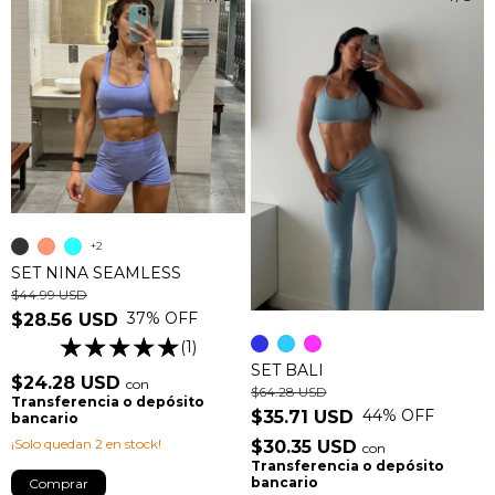
+2
SET NINA SEAMLESS
$44.99 USD
37
% OFF
$28.56 USD
(1)
SET BALI
$24.28 USD
con
$64.28 USD
Transferencia o depósito
44
% OFF
$35.71 USD
bancario
¡Solo quedan
2
en stock!
$30.35 USD
con
Transferencia o depósito
bancario
Comprar