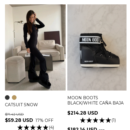
MOON BOOTS
BLACK/WHITE CAÑA BAJA
CATSUIT SNOW
$214.28 USD
$71.42 USD
(1)
$59.28 USD
17
% OFF
(4)
$182.14 USD
con