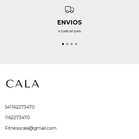
ENVIOS
a todo el pais
541162273470
1162273470
Fitnesscala@gmail.com