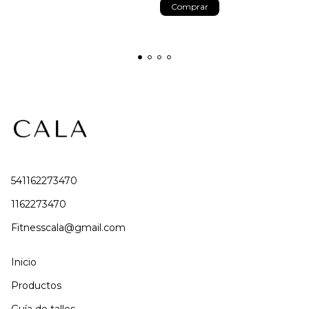
Comprar
541162273470
1162273470
Fitnesscala@gmail.com
Inicio
Productos
Guía de talles