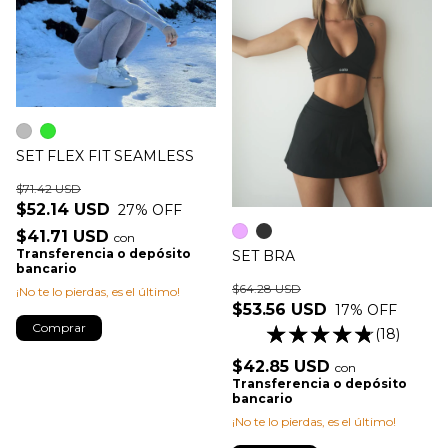
SET FLEX FIT SEAMLESS
$71.42 USD
$52.14 USD
27
% OFF
$41.71 USD
con
Transferencia o depósito
SET BRA
bancario
$64.28 USD
¡No te lo pierdas, es el último!
$53.56 USD
17
% OFF
Comprar
(18)
$42.85 USD
con
Transferencia o depósito
bancario
¡No te lo pierdas, es el último!