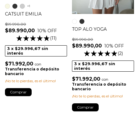
+1
CATSUIT EMILIA
$99.990,00
TOP ALO YOGA
$89.990,00
10
% OFF
(11)
$99.990,00
$89.990,00
10
% OFF
3
x
$29.996,67
sin
(2)
interés
$71.992,00
3
x
$29.996,67
sin
con
interés
Transferencia o depósito
bancario
$71.992,00
con
¡No te lo pierdas, es el último!
Transferencia o depósito
bancario
Comprar
¡No te lo pierdas, es el último!
Comprar