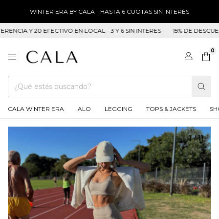
WINTER ERA BY CALA - HASTA 6 CUOTAS SIN INTERÉS
Y 20 EFECTIVO EN LOCAL - 3 Y 6 SIN INTERES
15% DE DESCUENTO EN 
0
CALA WINTER ERA
ALO
LEGGING
TOPS & JACKETS
SH
1
/
11