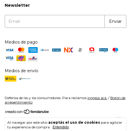
Newsletter
Medios de pago
Medios de envío
Defensa de las y los consumidores. Para reclamos
ingresá acá.
/
Botón de
arrepentimiento
Copyright Cala Fitness - 27383459295 - 2026. Todos los derechos
Al navegar por este sitio
aceptás el uso de cookies
para agilizar
reservados.
tu experiencia de compra.
Entendido