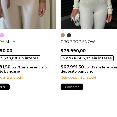
+1
RA MILA
CROP TOP SNOW
90,00
$79.990,00
3.330,00
sin interés
3
x
$26.663,33
sin interés
91,50
$67.991,50
con
Transferencia o
con
Transferencia
to bancario
depósito bancario
uedan
2
en stock!
¡Solo quedan
5
en stock!
rar
Comprar