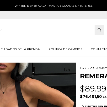
WINTER ERA BY CALA - HASTA 6 CUOTAS SIN INTERÉS
CUIDADOS DE LA PRENDA
POLÍTICA DE CAMBIOS
CONTACT
Inicio
>
CALA WINT
1
/
6
REMERA
$89.99
$76.491,50
c
3
cuotas sin i