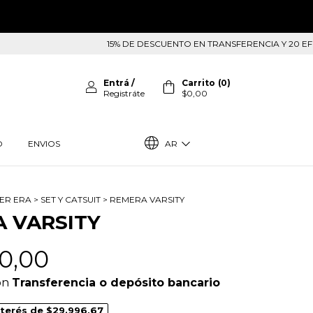
15% DE DESCUENTO EN TRANSFERENCIA Y 20 EFECTIVO EN LO
Entrá
/
Carrito
(
0
)
Registráte
$0,00
AR
O
ENVIOS
ER ERA
>
SET Y CATSUIT
>
REMERA VARSITY
 VARSITY
0,00
on
Transferencia o depósito bancario
nterés de
$29.996,67