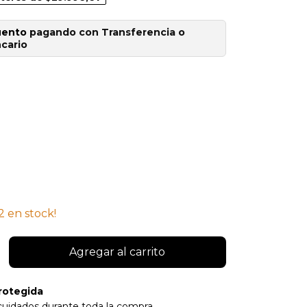
uento
pagando con Transferencia o
cario
2
en stock!
rotegida
cuidados durante toda la compra.