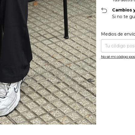
Cambios y
Si no te gu
Entregas para el CP
Medios de enví
No sé mi código pos