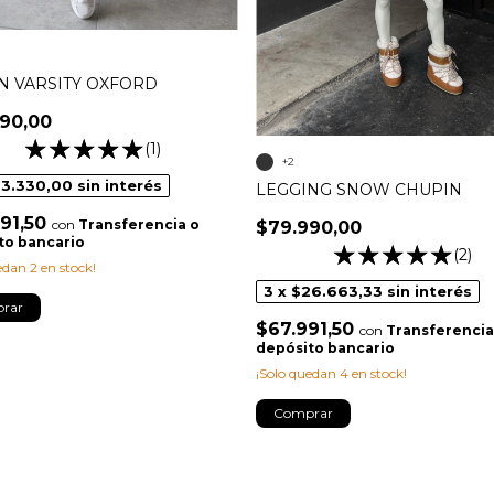
N VARSITY OXFORD
90,00
(1)
+2
3.330,00
sin interés
LEGGING SNOW CHUPIN
91,50
con
Transferencia o
$79.990,00
to bancario
(2)
uedan
2
en stock!
3
x
$26.663,33
sin interés
rar
$67.991,50
con
Transferencia
depósito bancario
¡Solo quedan
4
en stock!
Comprar