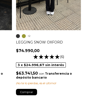
+2
CAMPERA S
$79.990,00
3
x
$26.663,
+2
$67.991,50
c
depósito banc
LEGGING SNOW OXFORD
¡No te lo pierdas, 
$74.990,00
Comprar
(6)
3
x
$24.996,67
sin interés
$63.741,50
 o
con
Transferencia o
depósito bancario
¡No te lo pierdas, es el último!
Comprar