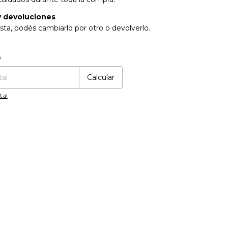
 devoluciones
sta, podés cambiarlo por otro o devolverlo.
:
Cambiar CP
o
Calcular
tal