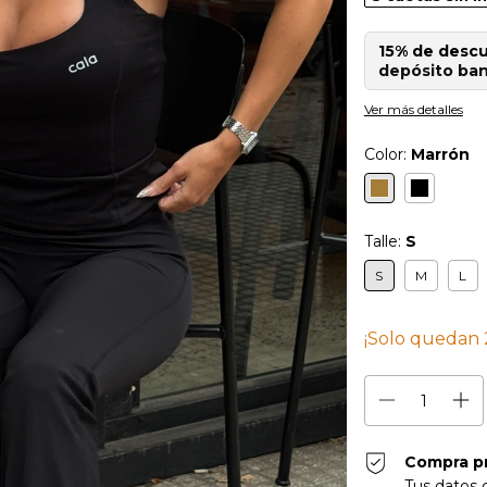
15% de desc
depósito ban
Ver más detalles
Color:
Marrón
Talle:
S
S
M
L
¡Solo quedan
Compra p
Tus datos 