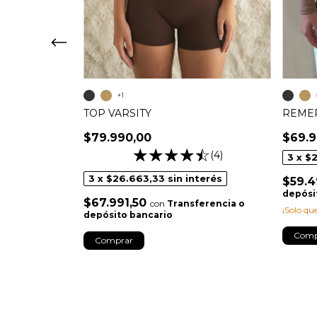
URAS
+1
TOP VARSITY
REME
$79.990,00
$69.9
terés
(4)
3
x
$2
erencia o
3
x
$26.663,33
sin interés
$59.4
depósi
$67.991,50
con
Transferencia o
¡Solo q
depósito bancario
Comp
Comprar