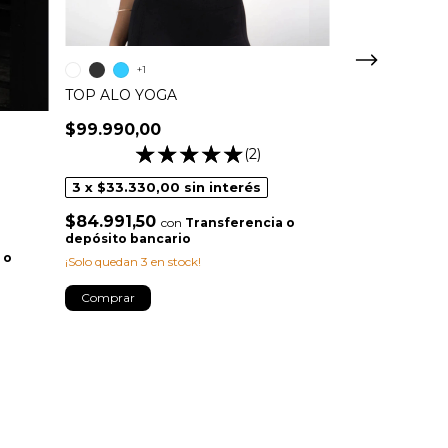
+1
TOP ALO YOGA
$99.990,00
(2)
TOP ALO YO
3
x
$33.330,00
sin interés
$99.990,00
$84.991,50
con
Transferencia o
depósito bancario
3
x
$33.330,
 o
¡Solo quedan
3
en stock!
$84.991,50
Comprar
depósito banc
¡Solo quedan
2
en 
Comprar