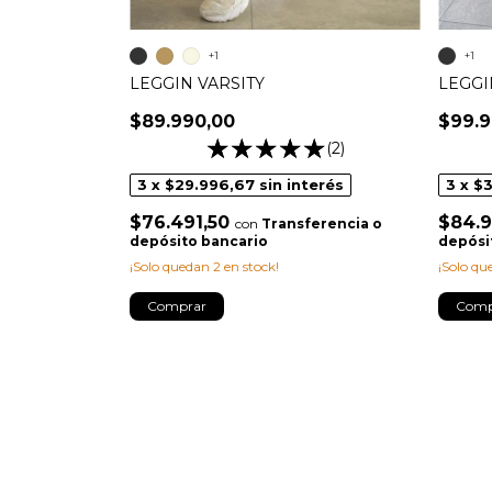
+1
+1
LEGGIN VARSITY
LEGGI
$89.990,00
$99.9
FF
(2)
nterés
3
x
$29.996,67
sin interés
3
x
$3
sferencia o
$76.491,50
$84.9
con
Transferencia o
!
depósito bancario
depósi
¡Solo quedan
2
en stock!
¡Solo q
Comprar
Comp