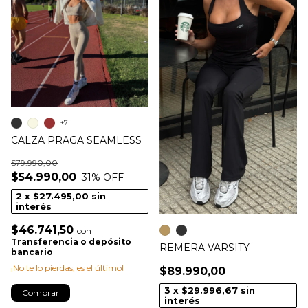
+7
CALZA PRAGA SEAMLESS
$79.990,00
$54.990,00
31
% OFF
2
x
$27.495,00
sin
interés
$46.741,50
con
Transferencia o depósito
REMERA VARSITY
bancario
¡No te lo pierdas, es el último!
$89.990,00
3
x
$29.996,67
sin
Comprar
interés