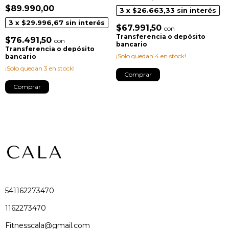
$89.990,00
3
x
$26.663,33
sin interés
3
x
$29.996,67
sin interés
$67.991,50
con
Transferencia o depósito
$76.491,50
con
bancario
Transferencia o depósito
¡Solo quedan
4
en stock!
bancario
¡Solo quedan
3
en stock!
Comprar
Comprar
541162273470
1162273470
Fitnesscala@gmail.com