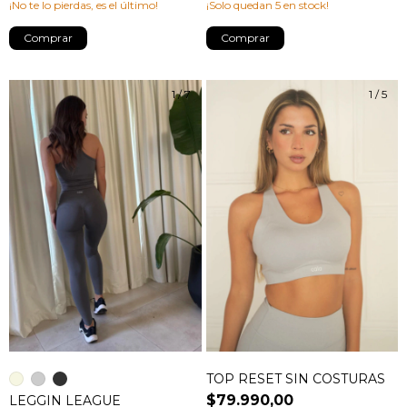
¡No te lo pierdas, es el último!
¡Solo quedan
5
en stock!
Comprar
Comprar
1
/
7
1
/
5
TOP RESET SIN COSTURAS
$79.990,00
LEGGIN LEAGUE