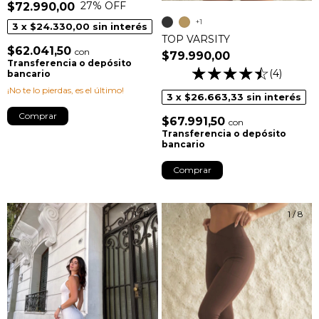
27
% OFF
$72.990,00
+1
3
x
$24.330,00
sin interés
TOP VARSITY
$62.041,50
con
$79.990,00
Transferencia o depósito
(4)
bancario
¡No te lo pierdas, es el último!
3
x
$26.663,33
sin interés
Comprar
$67.991,50
con
Transferencia o depósito
bancario
Comprar
1
/
8
1
/
8