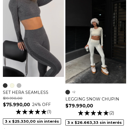
SET HERA SEAMLESS
+2
$99.990,00
LEGGING SNOW CHUPIN
24
% OFF
$75.990,00
$79.990,00
(1)
(2)
3
x
$25.330,00
sin interés
3
x
$26.663,33
sin interés