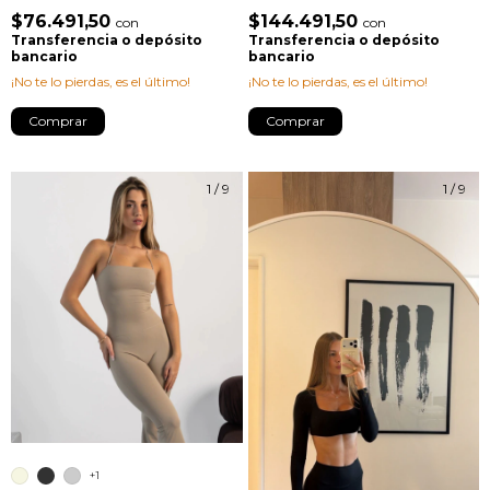
$76.491,50
$144.491,50
con
con
Transferencia o depósito
Transferencia o depósito
bancario
bancario
¡No te lo pierdas, es el último!
¡No te lo pierdas, es el último!
Comprar
Comprar
1
/
9
1
/
9
+1