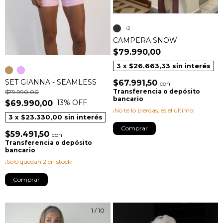
+2
CAMPERA SNOW
$79.990,00
3
x
$26.663,33
sin interés
SET GIANNA - SEAMLESS
$67.991,50
con
Transferencia o depósito
$79.990,00
bancario
13
% OFF
$69.990,00
¡No te lo pierdas, es el último!
3
x
$23.330,00
sin interés
Comprar
$59.491,50
con
Transferencia o depósito
bancario
¡Solo quedan
2
en stock!
Comprar
1
/
10
1
/
6