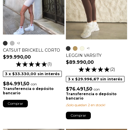
+2
+1
CATSUIT BRICKELL CORTO
LEGGIN VARSITY
$99.990,00
$89.990,00
(1)
(2)
3
x
$33.330,00
sin interés
3
x
$29.996,67
sin interés
$84.991,50
con
$76.491,50
Transferencia o depósito
con
bancario
Transferencia o depósito
bancario
Comprar
¡Solo quedan
2
en stock!
Comprar