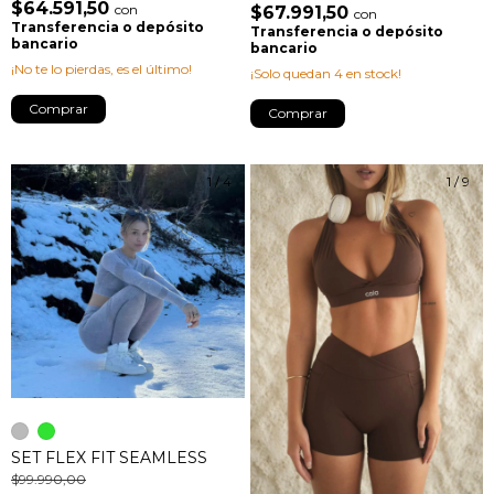
$64.591,50
con
$67.991,50
con
Transferencia o depósito
Transferencia o depósito
bancario
bancario
¡No te lo pierdas, es el último!
¡Solo quedan
4
en stock!
Comprar
Comprar
1
/
4
1
/
9
SET FLEX FIT SEAMLESS
$99.990,00