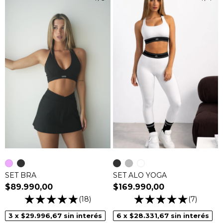
SET BRA
SET ALO YOGA
$89.990,00
$169.990,00
(18)
(7)
3
x
$29.996,67
sin interés
6
x
$28.331,67
sin interés