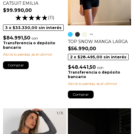
CATSUIT EMILIA
$99.990,00
(11)
3
x
$33.330,00
sin interés
+4
$84.991,50
con
TOP SNOW MANGA LARGA
Transferencia o depósito
bancario
$56.990,00
¡No te lo pierdas, es el último!
2
x
$28.495,00
sin interés
Comprar
$48.441,50
con
Transferencia o depósito
bancario
¡No te lo pierdas, es el último!
Comprar
1
/
5
1
/
7