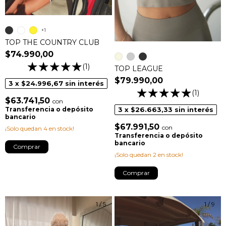
+1
TOP THE COUNTRY CLUB
$74.990,00
(1)
TOP LEAGUE
$79.990,00
3
x
$24.996,67
sin interés
(1)
$63.741,50
con
3
x
$26.663,33
sin interés
Transferencia o depósito
bancario
$67.991,50
con
¡Solo quedan
4
en stock!
Transferencia o depósito
bancario
Comprar
¡Solo quedan
2
en stock!
Comprar
1
/
5
1
/
9