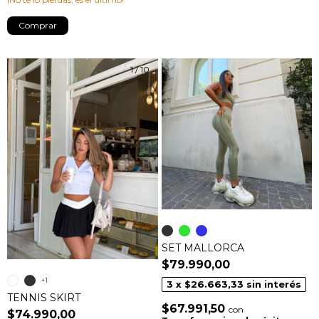
Comprar
1
/
10
1
/
5
SET MALLORCA
$79.990,00
+1
3
x
$26.663,33
sin interés
TENNIS SKIRT
$67.991,50
con
$74.990,00