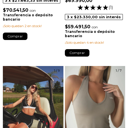
$69.990,00
3
x
$27.663,33
sin interés
(1)
$70.541,50
con
Transferencia o depósito
3
x
$23.330,00
sin interés
bancario
¡Solo quedan
2
en stock!
$59.491,50
con
Transferencia o depósito
bancario
Comprar
¡Solo quedan
4
en stock!
Comprar
1
/
9
1
/
7