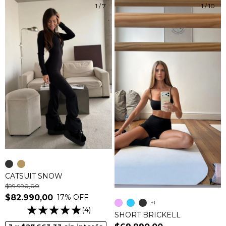
1
/
7
1
/
10
CATSUIT SNOW
$99.990,00
17
% OFF
$82.990,00
+1
(4)
SHORT BRICKELL