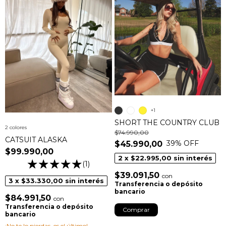
+1
SHORT THE COUNTRY CLUB
2 colores
$74.990,00
CATSUIT ALASKA
39
% OFF
$45.990,00
$99.990,00
2
x
$22.995,00
sin interés
(1)
$39.091,50
con
3
x
$33.330,00
sin interés
Transferencia o depósito
bancario
$84.991,50
con
Transferencia o depósito
Comprar
bancario
¡No te lo pierdas, es el último!