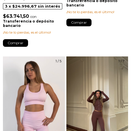
Transferencia o depósito
bancario
3
x
$24.996,67
sin interés
¡No te lo pierdas, es el último!
$63.741,50
con
Transferencia o depósito
Comprar
bancario
¡No te lo pierdas, es el último!
Comprar
1
/
5
1
/
7