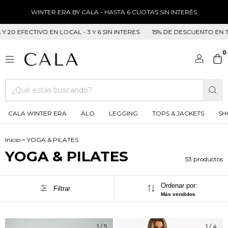
WINTER ERA BY CALA - HASTA 6 CUOTAS SIN INTERÉS
VO EN LOCAL - 3 Y 6 SIN INTERES
15% DE DESCUENTO EN TRANSFERENC
0
CALA WINTER ERA
ALO
LEGGING
TOPS & JACKETS
SH
Inicio
>
YOGA & PILATES
YOGA & PILATES
53 productos
Ordenar por:
Filtrar
Más vendidos
1
/
5
1
/
4