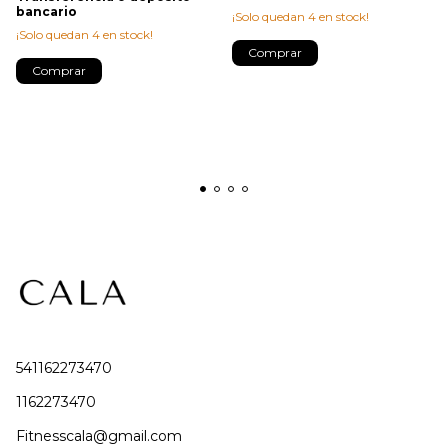
bancario
¡Solo quedan
4
en stock!
¡Solo quedan
4
en stock!
Comprar
Comprar
541162273470
1162273470
Fitnesscala@gmail.com