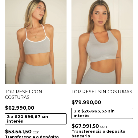
TOP RESET CON
TOP RESET SIN COSTURAS
COSTURAS
$79.990,00
$62.990,00
3
x
$26.663,33
sin
interés
3
x
$20.996,67
sin
interés
$67.991,50
con
$53.541,50
Transferencia o depósito
con
bancario
Transferencia o depósito