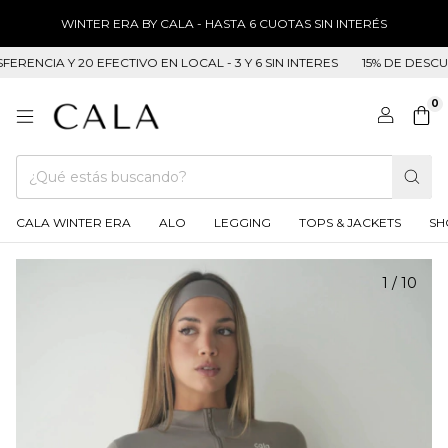
WINTER ERA BY CALA - HASTA 6 CUOTAS SIN INTERÉS
A Y 20 EFECTIVO EN LOCAL - 3 Y 6 SIN INTERES
15% DE DESCUENTO E
0
CALA WINTER ERA
ALO
LEGGING
TOPS & JACKETS
SH
1
/
10