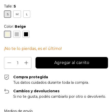
Talle:
S
S
M
L
Color:
Beige
¡No te lo pierdas, es el último!
Compra protegida
Tus datos cuidados durante toda la compra.
Cambios y devoluciones
Si no te gusta, podés cambiarlo por otro o devolverlo.
Entregas para el CP:
Cambiar CP
Medios de envío