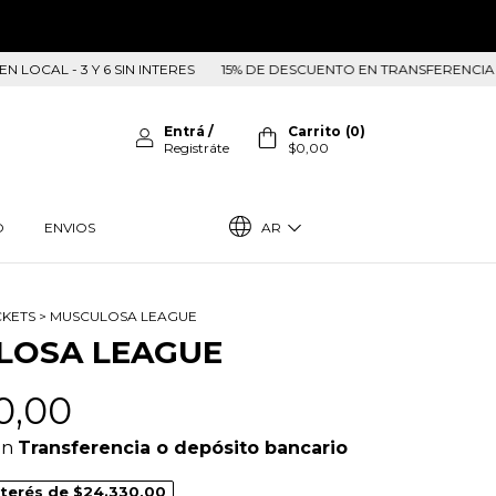
- 3 Y 6 SIN INTERES
15% DE DESCUENTO EN TRANSFERENCIA Y 20 EFEC
Entrá
/
Carrito
(
0
)
Registráte
$0,00
AR
O
ENVIOS
CKETS
>
MUSCULOSA LEAGUE
LOSA LEAGUE
0,00
on
Transferencia o depósito bancario
nterés de
$24.330,00