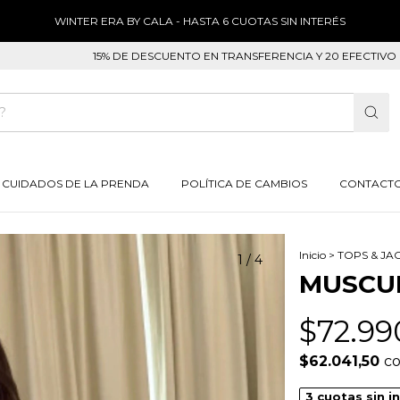
WINTER ERA BY CALA - HASTA 6 CUOTAS SIN INTERÉS
15% DE DESCUENTO EN TRANSFERENCIA Y 20 EFECTIVO EN LOCAL 
CUIDADOS DE LA PRENDA
POLÍTICA DE CAMBIOS
CONTACT
Inicio
>
TOPS & JA
1
/
4
MUSCU
$72.99
$62.041,50
c
3
cuotas sin i