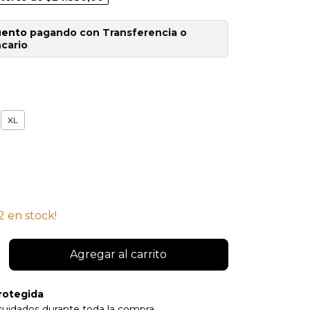
uento
pagando con Transferencia o
cario
XL
2
en stock!
rotegida
cuidados durante toda la compra.