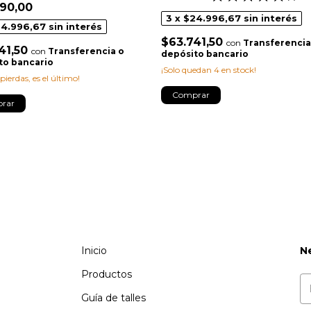
90,00
3
x
$24.996,67
sin interés
4.996,67
sin interés
$63.741,50
con
Transferencia
41,50
con
Transferencia o
depósito bancario
to bancario
¡Solo quedan
4
en stock!
 pierdas, es el último!
Comprar
rar
Inicio
N
Productos
Guía de talles