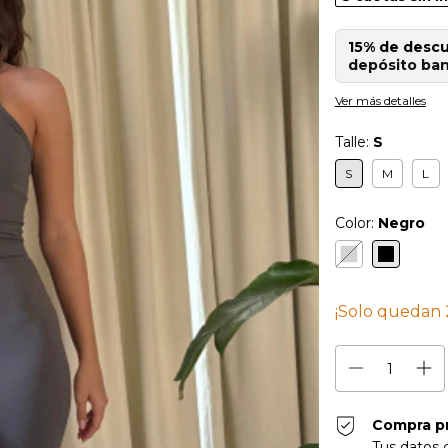
15% de desc
depósito ban
Ver más detalles
Talle:
S
S
M
L
Color:
Negro
¡Solo quedan
Compra p
Tus datos 