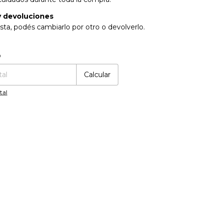
 devoluciones
sta, podés cambiarlo por otro o devolverlo.
:
Cambiar CP
o
Calcular
tal