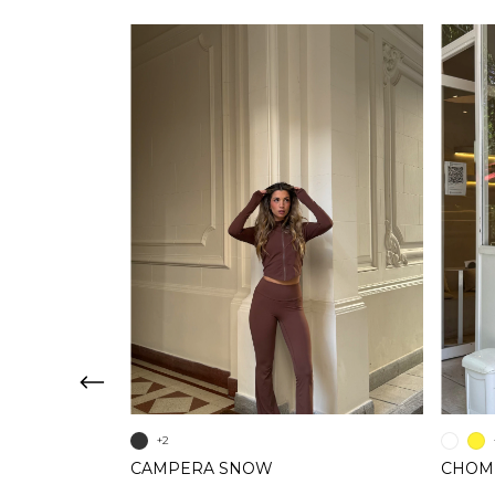
+2
URAS
CAMPERA SNOW
CHOM