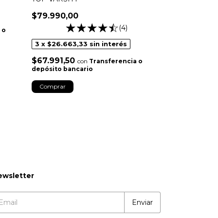
$79.990,00
(4)
 o
+4
3
x
$26.663,33
sin interés
TOP SNOW M
$67.991,50
con
Transferencia o
$56.990,00
depósito bancario
2
x
$28.495,
Comprar
$48.441,50
depósito banc
¡No te lo pierdas, 
Comprar
ewsletter