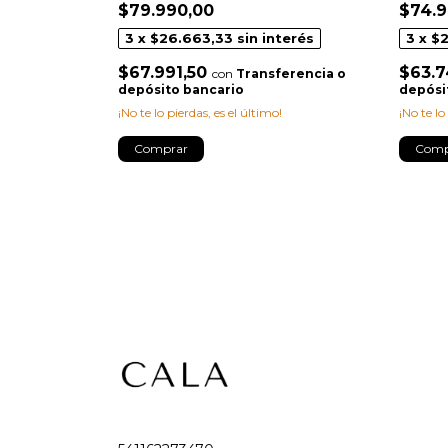
$79.990,00
$74.9
terés
3
x
$26.663,33
sin interés
3
x
$2
$67.991,50
$63.7
erencia o
con
Transferencia o
depósito bancario
depósi
¡No te lo pierdas, es el último!
¡No te lo
Comprar
Comp