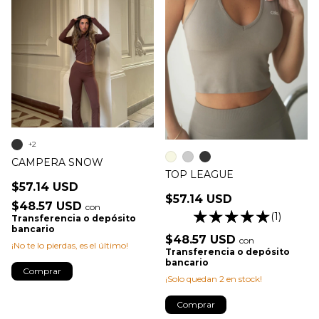
+2
CAMPERA SNOW
TOP LEAGUE
$57.14 USD
$57.14 USD
$48.57 USD
con
(1)
Transferencia o depósito
bancario
$48.57 USD
con
¡No te lo pierdas, es el último!
Transferencia o depósito
bancario
Comprar
¡Solo quedan
2
en stock!
Comprar