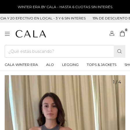
WINTER ERA BY CALA - HASTA 6 CUOTAS SIN INTERÉS
 20 EFECTIVO EN LOCAL - 3 Y 6 SIN INTERES
15% DE DESCUENTO EN T
0
CALA WINTER ERA
ALO
LEGGING
TOPS & JACKETS
SH
1
/
4