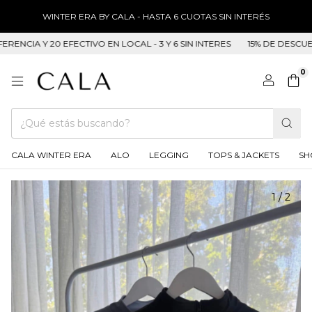
WINTER ERA BY CALA - HASTA 6 CUOTAS SIN INTERÉS
 Y 20 EFECTIVO EN LOCAL - 3 Y 6 SIN INTERES
15% DE DESCUENTO E
0
CALA WINTER ERA
ALO
LEGGING
TOPS & JACKETS
SH
1
/
2