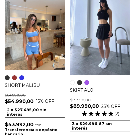
SHORT MALIBU
SKIRT ALO
$64.990,00
$119.990,00
$54.990,00
15
% OFF
$89.990,00
25
% OFF
2
x
$27.495,00
sin
(2)
interés
3
x
$29.996,67
sin
$43.992,00
con
interés
Transferencia o depósito
bancario