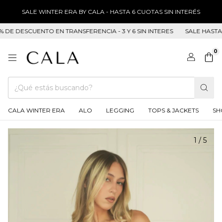
SALE WINTER ERA BY CALA - HASTA 6 CUOTAS SIN INTERÉS
ESCUENTO EN TRANSFERENCIA - 3 Y 6 SIN INTERES
SALE HASTA AGOT
0
CALA WINTER ERA
ALO
LEGGING
TOPS & JACKETS
SH
1
/
5