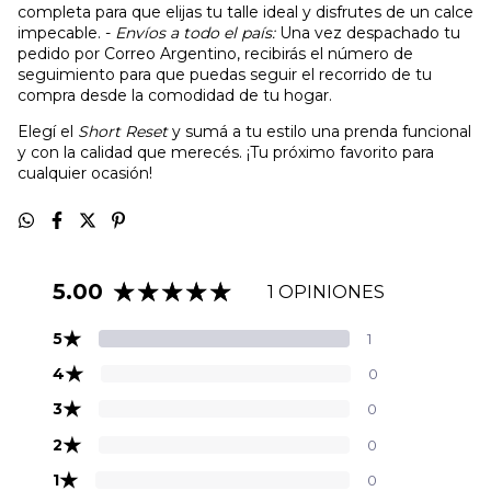
completa para que elijas tu talle ideal y disfrutes de un calce
impecable. -
Envíos a todo el país:
Una vez despachado tu
pedido por Correo Argentino, recibirás el número de
seguimiento para que puedas seguir el recorrido de tu
compra desde la comodidad de tu hogar.
Elegí el
Short Reset
y sumá a tu estilo una prenda funcional
y con la calidad que merecés. ¡Tu próximo favorito para
cualquier ocasión!
5.00
1 OPINIONES
★
5
1
★
4
0
★
3
0
★
2
0
★
1
0