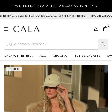
WINTER ERA BY CALA - HASTA 6 CUOTAS SIN INTERÉS
IA Y 20 EFECTIVO EN LOCAL - 3 Y 6 SIN INTERES
15% DE DESCUENTO 
0
CALA WINTER ERA
ALO
LEGGING
TOPS & JACKETS
SH
SIN STOCK
1
/
13