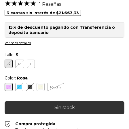
1 Reseñas
3
cuotas sin interés de
$21.663,33
15% de descuento
pagando con Transferencia o
depósito bancario
Ver más detalles
Talle:
S
S
M
L
Color:
Rosa
Mocha
Compra protegida