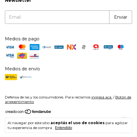
Newsletter
Medios de pago
Medios de envío
Defensa de las y los consumidores. Para reclamos
ingresá acá.
/
Botón de
arrepentimiento
Copyright Cala Fitness - 27383459295 - 2026. Todos los derechos
Al navegar por este sitio
aceptás el uso de cookies
para agilizar
reservados.
tu experiencia de compra.
Entendido