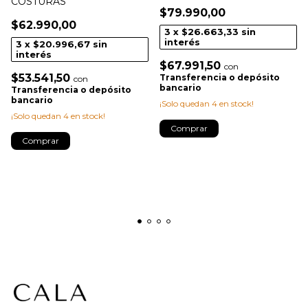
COSTURAS
$79.990,00
$62.990,00
3
x
$26.663,33
sin
interés
3
x
$20.996,67
sin
interés
$67.991,50
con
$53.541,50
Transferencia o depósito
con
bancario
Transferencia o depósito
bancario
¡Solo quedan
4
en stock!
¡Solo quedan
4
en stock!
Comprar
Comprar