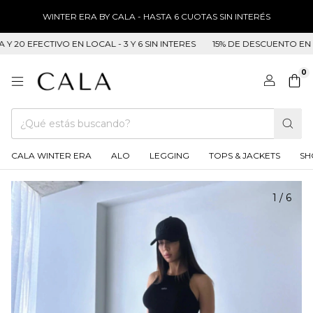
WINTER ERA BY CALA - HASTA 6 CUOTAS SIN INTERÉS
 EFECTIVO EN LOCAL - 3 Y 6 SIN INTERES
15% DE DESCUENTO EN TRAN
0
CALA WINTER ERA
ALO
LEGGING
TOPS & JACKETS
SH
1
/
6