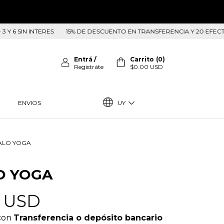
IN INTERES
15% DE DESCUENTO EN TRANSFERENCIA Y 20 EFECTIVO EN L
Entrá
/
Carrito
(
0
)
Registráte
$0.00 USD
UY
ENVIOS
 ALO YOGA
O YOGA
2 USD
con
Transferencia o depósito bancario