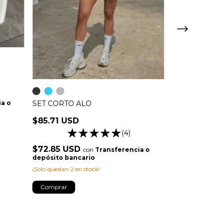
a o
SET CORTO ALO
TOP ALO YO
$85.71 USD
$71.42 USD
(4)
$72.85 USD
$60.71 USD
con
Transferencia o
depósito bancario
depósito banc
¡Solo quedan
2
en stock!
¡Solo quedan
2
en 
Comprar
Comprar