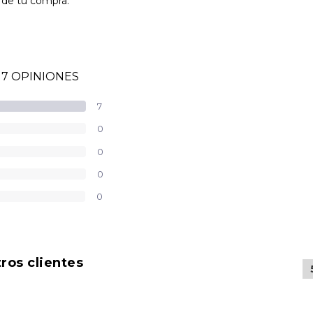
o de tu compra.
7 OPINIONES
7
0
0
0
0
ros clientes