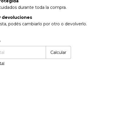
rotegida
cuidados durante toda la compra.
 devoluciones
sta, podés cambiarlo por otro o devolverlo.
:
Cambiar CP
o
Calcular
tal