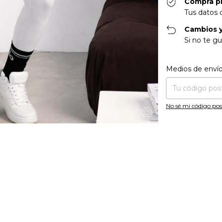
Compra p
Tus datos 
Cambios y
Si no te gu
Entregas para el CP
Medios de enví
No sé mi código pos