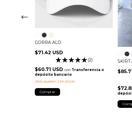
GORRA ALO
$71.42 USD
(3)
(2)
SKIRT
$60.71 USD
sferencia o
con
Transferencia o
$85.7
depósito bancario
¡Solo quedan
2
en stock!
$72.
Comprar
depósi
Comp