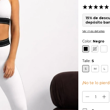
15% de desc
depósito ban
Ver más detalles
Color:
Negro
Talle:
S
S
M
L
¡No te lo pierd