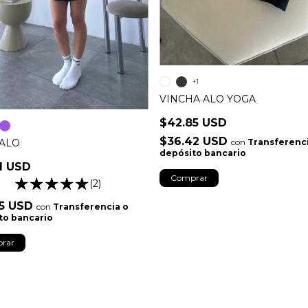
+1
VINCHA ALO YOGA
$42.85 USD
$36.42 USD
con
Transferenci
 ALO
depósito bancario
1 USD
Comprar
(2)
85 USD
con
Transferencia o
to bancario
rar