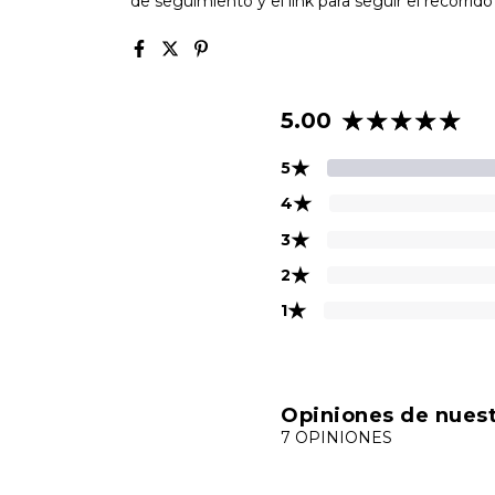
de seguimiento y el link para seguir el recorrid
5.00
★
5
★
4
★
3
★
2
★
1
Opiniones de nuest
7 OPINIONES