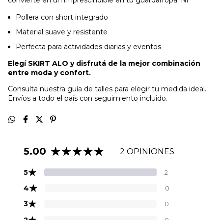
convierte en un imprescindible en tu guardarropa. Ni
Pollera con short integrado
Material suave y resistente
Perfecta para actividades diarias y eventos
Elegí SKIRT ALO y disfrutá de la mejor combinación
entre moda y confort.
Consulta nuestra guía de talles para elegir tu medida ideal.
Envíos a todo el país con seguimiento incluido.
5.00
2 OPINIONES
★
5
2
★
4
0
★
3
0
★
2
0