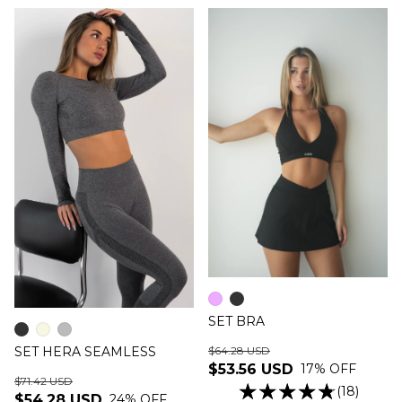
SET BRA
SET HERA SEAMLESS
$64.28 USD
$53.56 USD
17
% OFF
$71.42 USD
(18)
$54.28 USD
24
% OFF