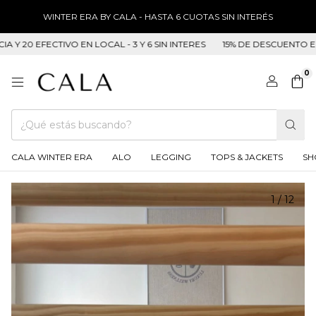
WINTER ERA BY CALA - HASTA 6 CUOTAS SIN INTERÉS
20 EFECTIVO EN LOCAL - 3 Y 6 SIN INTERES
15% DE DESCUENTO EN TR
0
CALA WINTER ERA
ALO
LEGGING
TOPS & JACKETS
SH
1
/
12