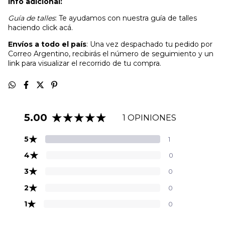
Info adicional:
Guía de talles
: Te ayudamos con nuestra guía de talles
haciendo click acá.
Envíos a todo el país
: Una vez despachado tu pedido por
Correo Argentino, recibirás el número de seguimiento y un
link para visualizar el recorrido de tu compra.
5.00
1 OPINIONES
★
5
1
★
4
0
★
3
0
★
2
0
★
1
0