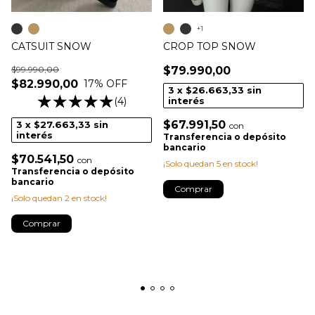
+1
CATSUIT SNOW
CROP TOP SNOW
$99.990,00
$79.990,00
$82.990,00
17
% OFF
3
x
$26.663,33
sin
(4)
interés
$67.991,50
3
x
$27.663,33
sin
con
interés
Transferencia o depósito
bancario
$70.541,50
con
¡Solo quedan
5
en stock!
Transferencia o depósito
bancario
Comprar
¡Solo quedan
2
en stock!
Comprar