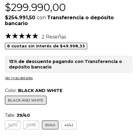
$299.990,00
$254.991,50
con
Transferencia o depósito
bancario
2 Reseñas
6
cuotas sin interés de
$49.998,33
15% de descuento
pagando con Transferencia o
depósito bancario
Ver más detalles
Color:
BLACK AND WHITE
BLACK AND WHITE
Talle:
39/40
35/36
37/38
39/40
41/42