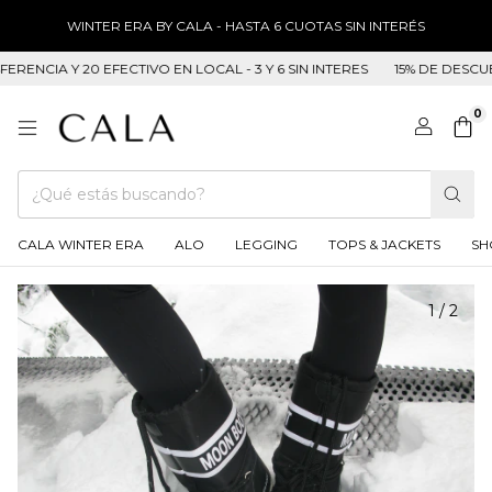
WINTER ERA BY CALA - HASTA 6 CUOTAS SIN INTERÉS
A Y 20 EFECTIVO EN LOCAL - 3 Y 6 SIN INTERES
15% DE DESCUENTO E
0
CALA WINTER ERA
ALO
LEGGING
TOPS & JACKETS
SH
1
/
2