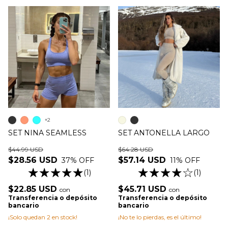
+2
SET NINA SEAMLESS
SET ANTONELLA LARGO
$44.99 USD
$64.28 USD
$28.56 USD
$57.14 USD
37
% OFF
11
% OFF
(1)
(1)
$22.85 USD
$45.71 USD
con
con
Transferencia o depósito
Transferencia o depósito
bancario
bancario
¡Solo quedan
2
en stock!
¡No te lo pierdas, es el último!