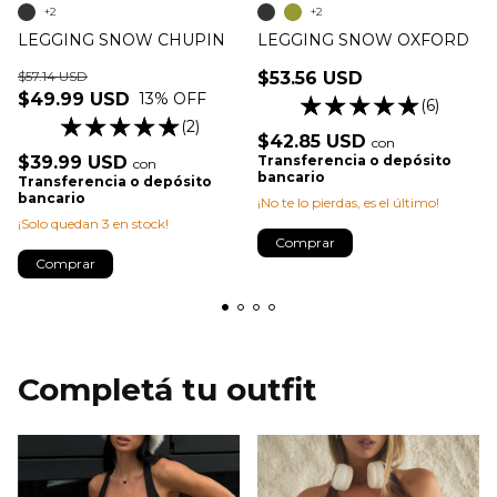
+2
+2
LEGGING SNOW CHUPIN
LEGGING SNOW OXFORD
$57.14 USD
$53.56 USD
$49.99 USD
13
% OFF
(6)
(2)
$42.85 USD
con
$39.99 USD
Transferencia o depósito
con
bancario
Transferencia o depósito
bancario
¡No te lo pierdas, es el último!
¡Solo quedan
3
en stock!
Comprar
Comprar