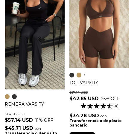
+1
TOP VARSITY
$57.14 USD
$42.85 USD
25
% OFF
REMERA VARSITY
(4)
$64.28 USD
$34.28 USD
con
$57.14 USD
11
% OFF
Transferencia o depósito
bancario
$45.71 USD
con
Transferencia o depósito