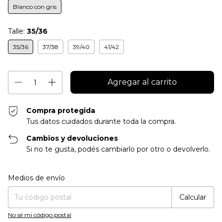
Blanco con gris
Talle:
35/36
35/36
37/38
39/40
41/42
Compra protegida
Tus datos cuidados durante toda la compra.
Cambios y devoluciones
Si no te gusta, podés cambiarlo por otro o devolverlo.
Entregas para el CP:
Cambiar CP
Medios de envío
Calcular
No sé mi código postal