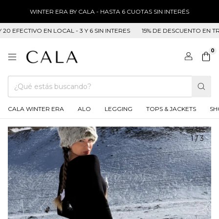
WINTER ERA BY CALA - HASTA 6 CUOTAS SIN INTERÉS
ECTIVO EN LOCAL - 3 Y 6 SIN INTERES
15% DE DESCUENTO EN TRANSFE
0
CALA WINTER ERA
ALO
LEGGING
TOPS & JACKETS
SH
1
/
3