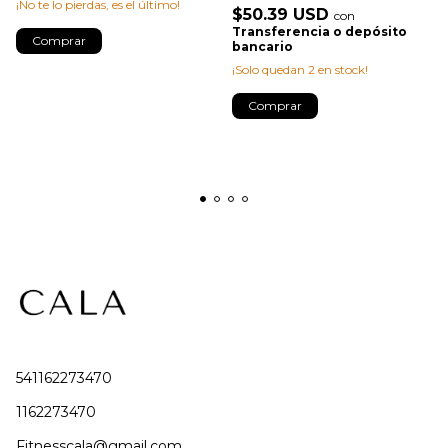
¡No te lo pierdas, es el último!
$50.39 USD
con
Transferencia o depósito
Comprar
bancario
¡Solo quedan
2
en stock!
Comprar
541162273470
1162273470
Fitnesscala@gmail.com