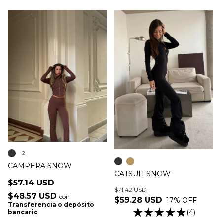
+2
CAMPERA SNOW
CATSUIT SNOW
$57.14 USD
$71.42 USD
$48.57 USD
con
$59.28 USD
17
% OFF
Transferencia o depósito
(4)
bancario