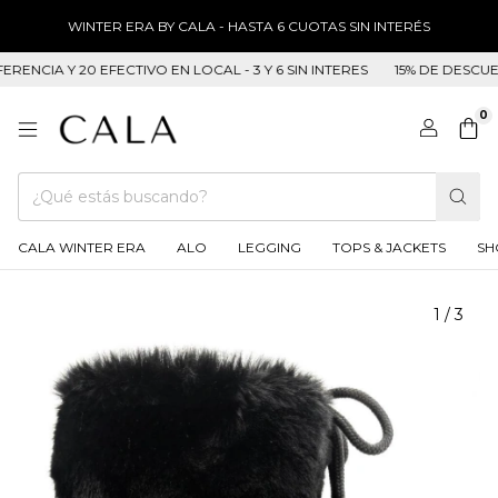
WINTER ERA BY CALA - HASTA 6 CUOTAS SIN INTERÉS
 Y 20 EFECTIVO EN LOCAL - 3 Y 6 SIN INTERES
15% DE DESCUENTO E
0
CALA WINTER ERA
ALO
LEGGING
TOPS & JACKETS
SH
1
/
3