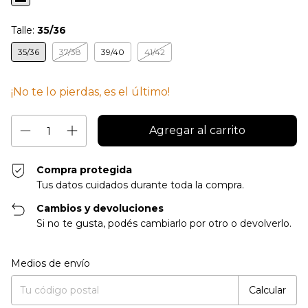
Talle:
35/36
35/36
37/38
39/40
41/42
¡No te lo pierdas, es el último!
Compra protegida
Tus datos cuidados durante toda la compra.
Cambios y devoluciones
Si no te gusta, podés cambiarlo por otro o devolverlo.
Entregas para el CP:
Cambiar CP
Medios de envío
Calcular