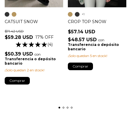
+1
CATSUIT SNOW
CROP TOP SNOW
$71.42 USD
$57.14 USD
$59.28 USD
17
% OFF
$48.57 USD
con
(4)
Transferencia o depósito
bancario
$50.39 USD
con
¡Solo quedan
5
en stock!
Transferencia o depósito
bancario
Comprar
¡Solo quedan
2
en stock!
Comprar