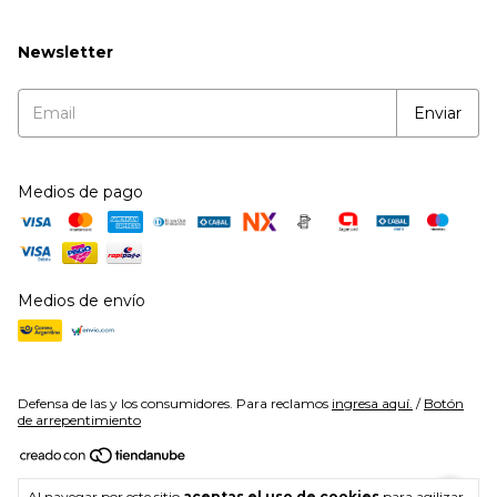
Newsletter
Medios de pago
Medios de envío
Defensa de las y los consumidores. Para reclamos
ingresa aquí.
/
Botón
de arrepentimiento
Copyright Cala Fitness - 27383459295 - 2026. Todos los derechos
Al navegar por este sitio
aceptas el uso de cookies
para agilizar